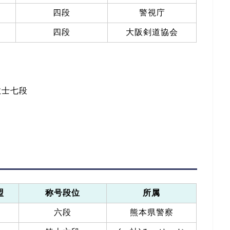
四段
警視庁
四段
大阪剣道協会
教士七段
盟
称号段位
所属
六段
熊本県警察