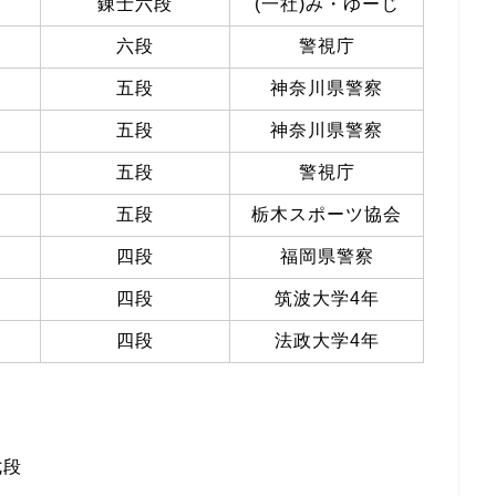
錬士六段
(一社)み・ゆーじ
六段
警視庁
五段
神奈川県警察
五段
神奈川県警察
五段
警視庁
五段
栃木スポーツ協会
四段
福岡県警察
四段
筑波大学4年
四段
法政大学4年
七段