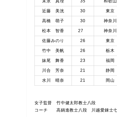
末永 真理
35
和歌山
近藤 美洸
30
東京
高橋 萌子
30
神奈川
松本 智香
27
神奈川
佐藤みのり
26
東京
竹中 美帆
26
栃木
妹尾 舞香
23
福岡
川合 芳奈
21
静岡
水川 晴奈
21
岡山
女子監督 竹中健太郎教士八段
コーチ 高鍋進教士八段 川越愛錬士