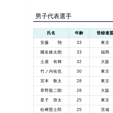
男子代表選手
氏名
年齢
登録連
安藤 翔
33
東京
國友錬太朗
33
福岡
土屋 有輝
32
大阪
竹ノ内祐也
30
東京
宮本 敬太
28
東京
草野龍二朗
28
大阪
星子 啓太
25
東京
松﨑賢士郎
25
茨城