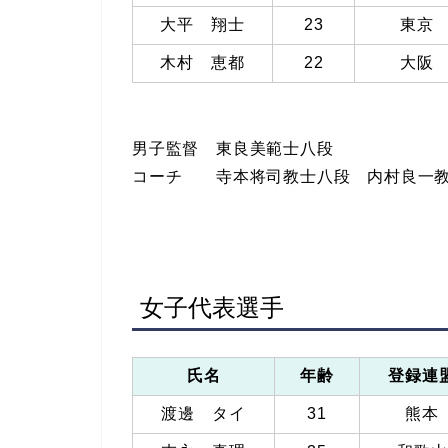
大平 翔士
23
東京
木村 恵都
22
大阪
男子監督 東良美範士八段
コーチ 寺本将司教士八段 内村良一
女子代表選手
氏名
年齢
登録連
渡邊 タイ
31
熊本