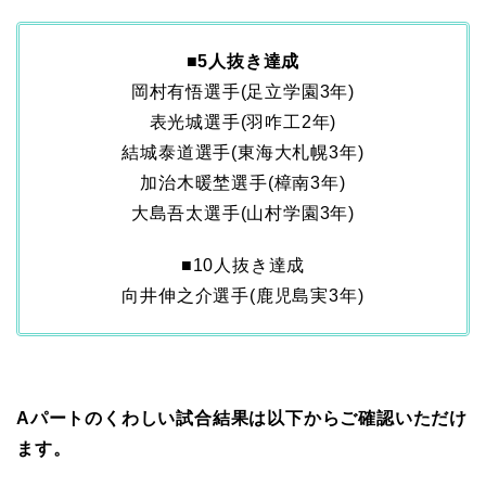
■5人抜き達成
岡村有悟選手(足立学園3年)
表光城選手(羽咋工2年)
結城泰道選手(東海大札幌3年)
加治木暖埜選手(樟南3年)
大島吾太選手(山村学園3年)
■10人抜き達成
向井伸之介選手(鹿児島実3年)
Aパートのくわしい試合結果は以下からご確認いただけ
ます。