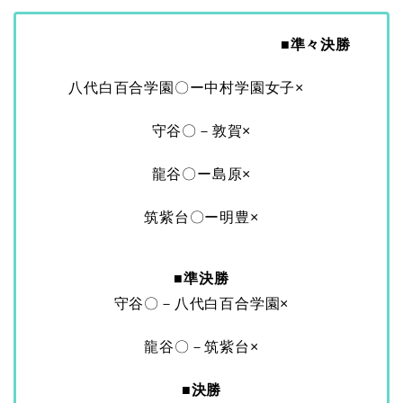
■
準々決勝
八代白百合学園〇ー中村学園女子×
守谷〇－敦賀×
龍谷〇ー島原×
筑紫台〇ー明豊×
■準決勝
守谷〇－八代白百合学園×
龍谷〇－筑紫台×
■決勝