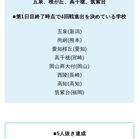
五泉、桜が丘、高千穂、筑紫台
■
第1日目終了時点で4回戦進出を決めている学校
五泉(新潟)
尚絅(熊本)
愛知桜丘(愛知)
高千穂(宮崎)
岡山商大付(岡山)
西陵(長崎)
高知(高知)
筑紫台(福岡)
■
5人抜き達成