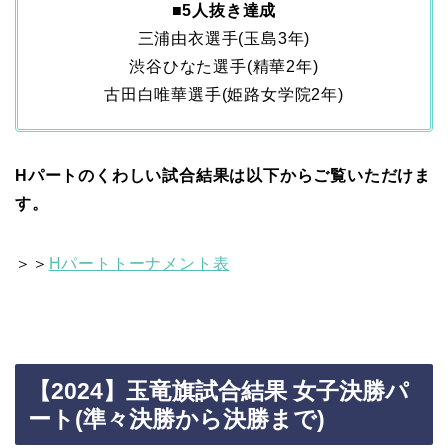
■5人抜き達成
三浦由衣選手(玉島3年)
渋谷ひなた選手(精華2年)
古田白唯華選手(姫路女学院2年)
Hパートのくわしい試合結果は以下からご覧いただけま
す。
＞＞
Hパートトーナメント表
【2024】玉竜旗試合結果 女子決勝パ
ート(準々決勝から決勝まで)