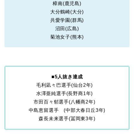
樟南(鹿児島)
大分鶴崎(大分)
共愛学園(群馬)
沼田(広島)
菊池女子(熊本)
■
5人抜き達成
毛利凪々巴選手(仙台2年)
水澤亜純選手(長野商1年)
市田百々郁選手(八幡商2年)
中島恵留選手 (中部大春日丘3年)
森長未来選手(冨岡東3年)