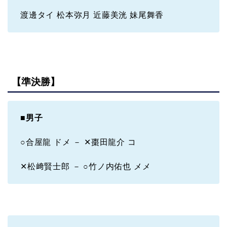
渡邊タイ 松本弥月 近藤美洸 妹尾舞香
【準決勝】
■
男子
○合屋龍 ドメ － ✕棗田龍介 コ
✕松﨑賢士郎 － ○竹ノ内佑也 メメ