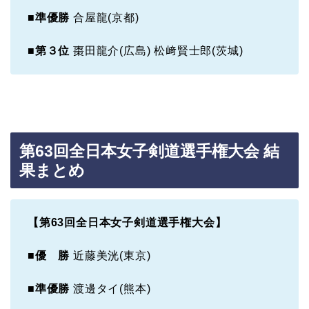
■準優勝
合屋龍(京都)
■第３位
棗田龍介(広島) 松﨑賢士郎(茨城)
第63回全日本女子剣道選手権大会 結
果まとめ
【第63回全日本女子剣道選手権大会】
■
優 勝
近藤美洸(東京)
■準優勝
渡邊タイ(熊本)