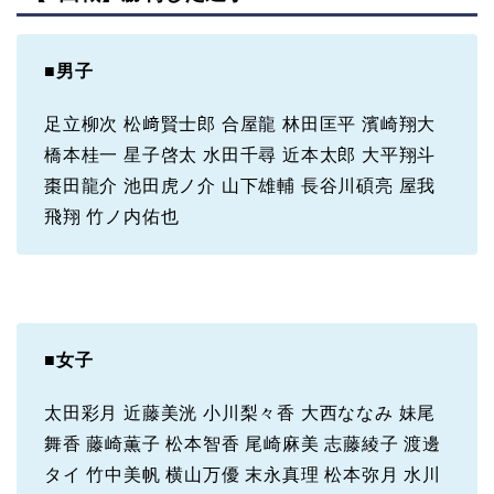
■
男子
足立柳次 松﨑賢士郎 合屋龍 林田匡平 濱崎翔大
橋本桂一 星子啓太 水田千尋 近本太郎 大平翔斗
棗田龍介 池田虎ノ介 山下雄輔 長谷川碩亮 屋我
飛翔 竹ノ内佑也
■
女子
太田彩月 近藤美洸 小川梨々香 大西ななみ 妹尾
舞香 藤崎薫子 松本智香 尾崎麻美 志藤綾子 渡邊
タイ 竹中美帆 横山万優 末永真理 松本弥月 水川