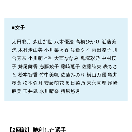
■
女子
太田彩月 森山加世 八木優澄 高橋ひかり 近藤美
洸 木村歩由美 小川梨々香 渡邊タイ 内田凉子 川
合芳奈 小川萌々香 大西ななみ 鬼塚彩乃 中村桜
子 妹尾舞香 志藤綾子 藤崎薫子 佐藤詩央 表ちさ
と 松本智香 竹中美帆 佐藤みのり 横山万優 亀井
琴葉 松本弥月 安藤萌花 奥日菜乃 末永真理 尾崎
麻美 玉井凪 水川晴奈 猪原悠月
【2回戦】勝利した選手