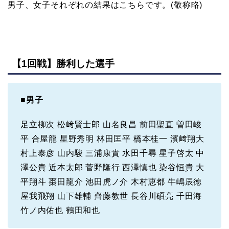
男子、女子それぞれの結果はこちらです。(敬称略)
【1回戦】勝利した選手
■
男子
足立柳次 松﨑賢士郎 山名良昌 前田聖直 曽田峻
平 合屋龍 星野秀明 林田匡平 橋本桂一 濱﨑翔大
村上泰彦 山内駿 三浦康貴 水田千尋 星子啓太 中
澤公貴 近本太郎 菅野隆行 西澤慎也 染谷恒貴 大
平翔斗 棗田龍介 池田虎ノ介 木村恵都 牛嶋辰徳
屋我飛翔 山下雄輔 齊藤教世 長谷川碩亮 千田海
竹ノ内佑也 鶴田和也