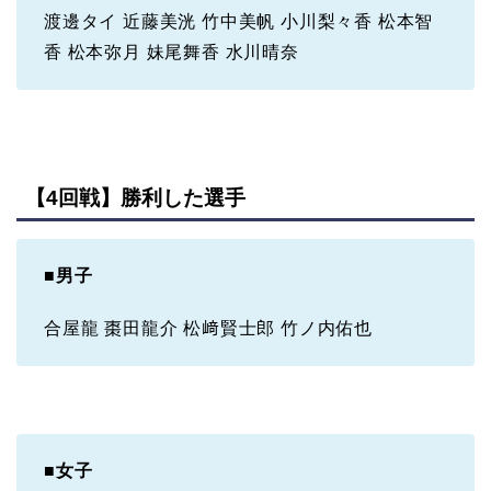
渡邊タイ 近藤美洸 竹中美帆 小川梨々香 松本智
香 松本弥月 妹尾舞香 水川晴奈
【4回戦】勝利した選手
■
男子
合屋龍 棗田龍介 松﨑賢士郎 竹ノ内佑也
■
女子