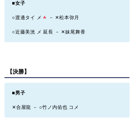
■
女子
○渡邊タイ メ
－ ✕松本弥月
○近藤美洸 メ 延長 － ✕妹尾舞香
【決勝】
■
男子
✕合屋龍 － ○竹ノ内佑也 コメ