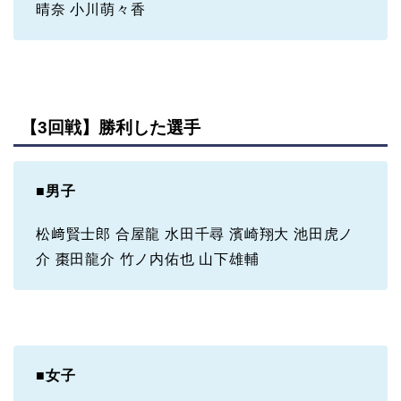
晴奈 小川萌々香
【3回戦】勝利した選手
■
男子
松﨑賢士郎 合屋龍 水田千尋 濱崎翔大 池田虎ノ
介 棗田龍介 竹ノ内佑也 山下雄輔
■
女子