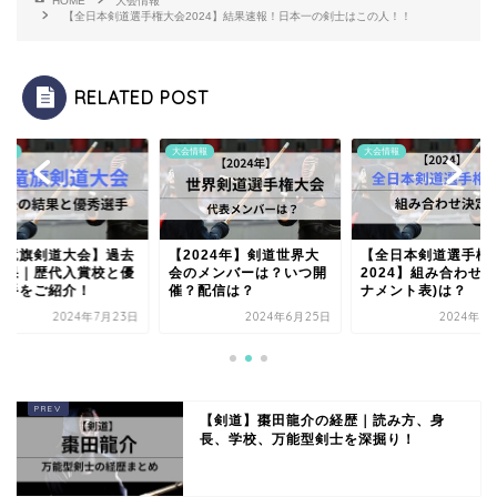
HOME
大会情報
【全日本剣道選手権大会2024】結果速報！日本一の剣士はこの人！！
RELATED POST
情報
大会情報
大会情報
玉竜旗剣道大会】過去
【2024年】剣道世界大
【全日本剣道選手権
結果｜歴代入賞校と優
会のメンバーは？いつ開
2024】組み合わせ(
選手をご紹介！
催？配信は？
ナメント表)は？
2024年7月23日
2024年6月25日
2024年1
【剣道】棗田龍介の経歴｜読み方、身
長、学校、万能型剣士を深掘り！