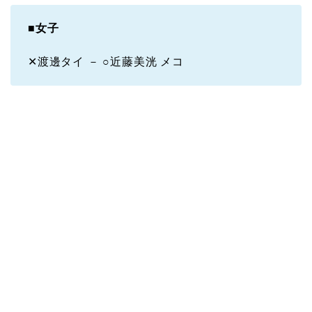
■
女子
✕渡邊タイ － ○近藤美洸 メコ