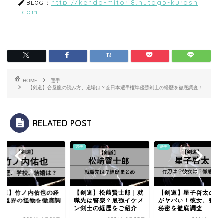
http://kendo-mitori8.hutago-kurash
BLOG：
i.com
HOME
選手
【剣道】合屋龍の読み方、道場は？全日本選手権準優勝剣士の経歴を徹底調査！
RELATED POST
選手
選手
剣道】竹ノ内佑也の経
【剣道】松﨑賢士郎｜就
【剣道】星子啓太の
|剣道界の怪物を徹底調
職先は警察？最強イケメ
がヤバい！彼女、強
！
ン剣士の経歴をご紹介
秘密を徹底調査