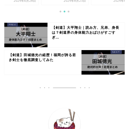
2024年6月28日
2024年8月23日
2024年6月
【剣道】大平翔士｜読み方、兄弟、身長
は？剣道界の身体能力おばけがすごす
ぎ...
【剣道】田城徳光の経歴！福岡が誇る若
き剣士を徹底調査してみた