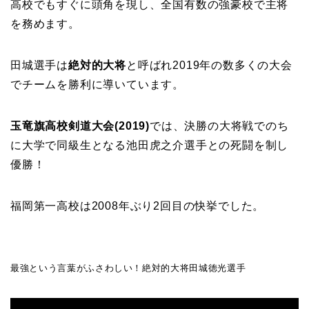
高校でもすぐに頭角を現し、全国有数の強豪校で主将
を務めます。
田城選手は
絶対的大将
と呼ばれ2019年の数多くの大会
でチームを勝利に導いています。
玉竜旗高校剣道大会(2019)
では、決勝の大将戦でのち
に大学で同級生となる池田虎之介選手との死闘を制し
優勝！
福岡第一高校は2008年ぶり2回目の快挙でした。
最強という言葉がふさわしい！絶対的大将田城徳光選手