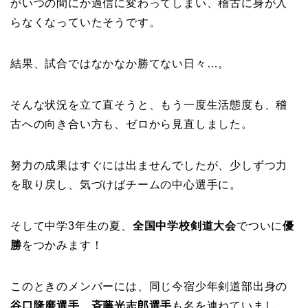
がいつの間にか過信に変わってしまい、稽古に身が入
らなくなっていたそうです。
結果、試合ではなかなか勝てない日々…。
そんな状況を立て直そうと、もう一度生活態度も、稽
古への向き合い方も、ゼロから見直しました。
努力の成果はすぐには出ませんでしたが、少しずつ力
を取り戻し、気づけばチームの中心選手に。
そして中学3年生の夏、
全国中学校剣道大会
でついに
優
勝
をつかみます！
このときのメンバーには、同じ今宿少年剣道部出身の
谷口隆磨選手
、
斉藤光志郎選手
も名を連ねていまし