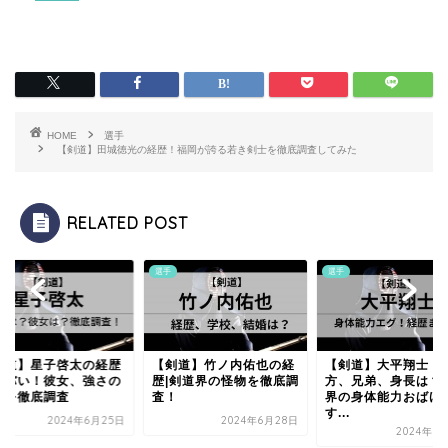
HOME
選手
【剣道】田城徳光の経歴！福岡が誇る若き剣士を徹底調査してみた
RELATED POST
選手
選手
剣道】星子啓太の経歴
【剣道】竹ノ内佑也の経
【剣道】大平翔士｜
ヤバい！彼女、強さの
歴|剣道界の怪物を徹底調
方、兄弟、身長は？
密を徹底調査
査！
界の身体能力おばけ
す...
2024年6月25日
2024年6月28日
2024年1